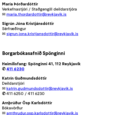
María Þórðardóttir
Verkefnastjóri / Staðgengill deildarstjóra
✉
maria.thordardottir@reykjavik.is
Sigrún Jóna Kristjánsdóttir
Sérfræðingur
✉
sigrun.jona.kristjansdottir@reykjavik.is
Borgarbókasafnið Spönginni
Heimilisfang: Spönginni 41, 112 Reykjavík
✆
411 6230
Katrín Guðmundsdóttir
Deildarstjóri
✉
katrin.gudmundsdottir@reykjavik.is
✆
411 6250 / 411 6230
Arnþrúður Ösp Karlsdóttir
Bókavörður
✉
arnthrudur.osp.karlsdottir@reykjavik.is