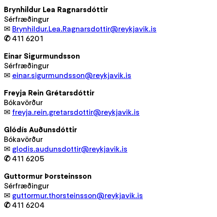
Brynhildur Lea Ragnarsdóttir
Sérfræðingur
✉
Brynhildur.Lea.Ragnarsdottir@reykjavik.is
✆
411 6201
Einar Sigurmundsson
Sérfræðingur
✉
einar.sigurmundsson@reykjavik.is
Freyja Rein Grétarsdóttir
Bókavörður
✉
freyja.rein.gretarsdottir@reykjavik.is
Glódís Auðunsdóttir
Bókavörður
✉
glodis.audunsdottir@reykjavik.is
✆
411 6205
Guttormur Þorsteinsson
Sérfræðingur
✉
guttormur.thorsteinsson@reykjavik.is
✆
411 6204