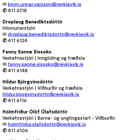
✉
bjorn.unnar.valsson@reykjavik.is
✆
411 6118
Droplaug Benediktsdóttir
Hönnunarstjóri
✉
droplaug.benediktsdottir@reykjavik.is
✆
411 6124
Fanny Sanne Sissoko
Verkefnastjóri | Inngilding og fræðsla
✉
fanny.sanne.sissoko@reykjavik.is
✆
411 6148
Hildur Björgvinsdóttir
Verkefnastjóri | Viðburðir og fræðsla
hildur.bjorgvinsdottir@reykjavik.is
✆
411 6116
Hólmfríður Ólöf Ólafsdóttir
Verkefnastjóri | Barna- og unglingastarf - Viðburðir
✉
holmfridur.olafsdottir@reykjavik.is
✆
411 6106