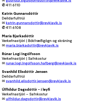
✉
gudridur.sigurbjornsdottir@reykjavik.is
✆
411 6110
Katrín Gunnarsdóttir
Deildarfulltrúi
✉
katrin.gunnarsdottir@reykjavik.is
✆
411 6108
María Bjarkadóttir
Verkefnastjóri | Bókfræðigögn og skráning
✉
maria.bjarkadottir@reykjavik.is
Rúnar Logi Ingólfsson
Verkefnastjóri | Safnkostur
✉
runar.logi.Ingolfsson.hafberg@reykjavik.is
Svanhild Elisdóttir Jensen
Deildarfulltrúi
✉
svanhild.elisdottir.jensen@reykjavik.is
Úlfhildur Dagsdóttir - í leyfi
Verkefnastjóri – Safnkostur
✉
ulfhildur.dagsdottir@reykjavik.is