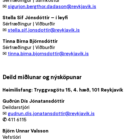
Sérfræðingur | Safnkostur
✉
sigurjon.bergthor.dadason@reykjavik.is
Stella Sif Jónsdóttir – í leyfi
Sérfræðingur | Viðburðir
✉
stella.sif.jonsdottir@reykjavik.is
Tinna Birna Björnsdóttir
Sérfræðingur | Viðburðir
✉
tinna.birna.bjornsdottir@reykjavik.is
Deild miðlunar og nýsköpunar
Heimilisfang: Tryggvagötu 15, 4. hæð, 101 Reykjavík
Guðrún Dís Jónatansdóttir
Deildarstjóri
✉
gudrun.dis.jonatansdottir@reykjavik.is
✆
411 6115
Björn Unnar Valsson
Vefstjóri