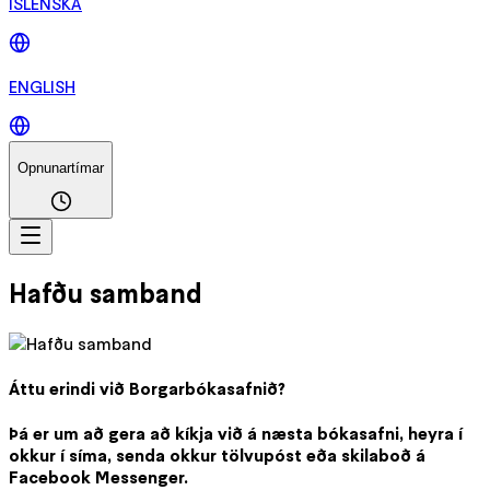
ÍSLENSKA
ENGLISH
Opnunartímar
Hafðu samband
Áttu erindi við Borgarbókasafnið?
Þá er um að gera að kíkja við á næsta bókasafni, heyra í
okkur í síma, senda okkur tölvupóst eða skilaboð á
Facebook Messenger.