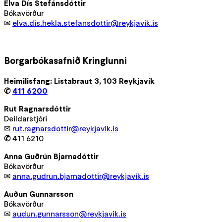
Elva Dís Stefánsdóttir
Bókavörður
✉
elva.dis.hekla.stefansdottir@reykjavik.is
Borgarbókasafnið Kringlunni
Heimilisfang: Listabraut 3, 103 Reykjavík
✆
411 6200
Rut Ragnarsdóttir
Deildarstjóri
✉
rut.ragnarsdottir@reykjavik.is
✆
411 6210
Anna Guðrún Bjarnadóttir
Bókavörður
✉
anna.gudrun.bjarnadottir@reykjavik.is
Auðun Gunnarsson
Bókavörður
✉
audun.gunnarsson@reykjavik.is