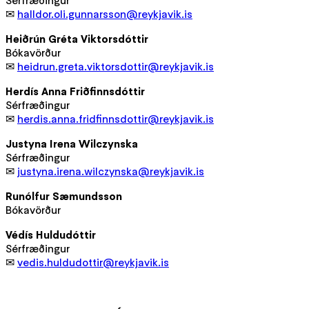
✉
halldor.oli.gunnarsson@reykjavik.is
Heiðrún Gréta Viktorsdóttir
Bókavörður
✉
heidrun.greta.viktorsdottir@reykjavik.is
Herdís Anna Friðfinnsdóttir
Sérfræðingur
✉
herdis.anna.fridfinnsdottir@reykjavik.is
Justyna Irena Wilczynska
Sérfræðingur
✉
justyna.irena.wilczynska@reykjavik.is
Runólfur Sæmundsson
Bókavörður
Védís Huldudóttir
Sérfræðingur
✉
vedis.huldudottir@reykjavik.is