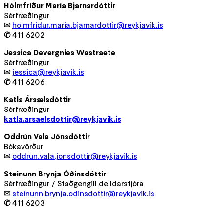
Hólmfríður María Bjarnardóttir
Sérfræðingur
✉
holmfridur.maria.bjarnardottir@reykjavik.is
✆
411 6202
Jessica Devergnies Wastraete
Sérfræðingur
✉
jessica@reykjavik.is
✆
411 6206
Katla Ársælsdóttir
Sérfræðingur
katla.arsaelsdottir@reykjavik.is
Oddrún Vala Jónsdóttir
Bókavörður
✉
oddrun.vala.jonsdottir@reykjavik.is
Steinunn Brynja Óðinsdóttir
Sérfræðingur / Staðgengill deildarstjóra
✉
steinunn.brynja.odinsdottir@reykjavik.is
✆
411 6203