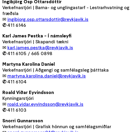
Ingibjörg Ösp Óttarsdóttir
Verkefnastjóri | Barna- og unglingastarf - Lestrarhvatning og
fræðsla
✉
ingibjorg.osp.ottarsdottir@reykjavik.is
✆
411 6146
Karl James Pestka - Í námsleyfi
Verkefnastjóri | Skapandi tækni
✉
karl.james.pestka@reykjavik.is
✆
411 6105 / 665 0898
Martyna Karolina Daniel
Verkefnastjóri | Aðgengi og samfélagsleg þátttaka
✉
martyna.karolina.daniel@reykjavik.is
✆
411 6104
Roald Viðar Eyvindsson
Kynningarstjóri
✉
roald.vidar.eyvindsson@reykjavik.is
✆
411 6103
Snorri Gunnarsson
Verkefnastjóri | Grafísk hönnun og samfélagsmiðlar