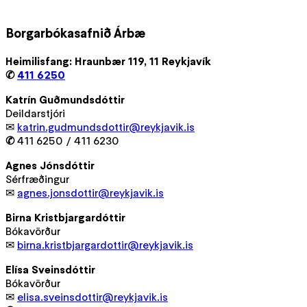
Borgarbókasafnið Árbæ
Heimilisfang: Hraunbær 119, 11 Reykjavík
✆
411 6250
Katrín Guðmundsdóttir
Deildarstjóri
✉
katrin.gudmundsdottir@reykjavik.is
✆
411 6250 / 411 6230
Agnes Jónsdóttir
Sérfræðingur
✉
agnes.jonsdottir@reykjavik.is
Birna Kristbjargardóttir
Bókavörður
✉
birna.kristbjargardottir@reykjavik.is
Elísa Sveinsdóttir
Bókavörður
✉
elisa.sveinsdottir@reykjavik.is