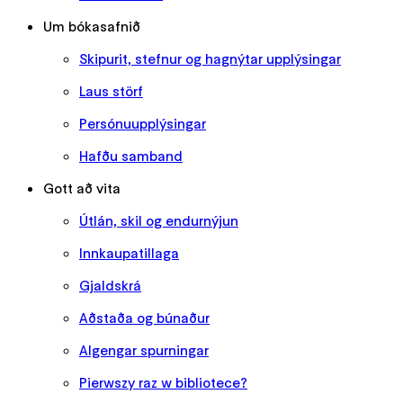
Um bókasafnið
Skipurit, stefnur og hagnýtar upplýsingar
Laus störf
Persónuupplýsingar
Hafðu samband
Gott að vita
Útlán, skil og endurnýjun
Innkaupatillaga
Gjaldskrá
Aðstaða og búnaður
Algengar spurningar
Pierwszy raz w bibliotece?