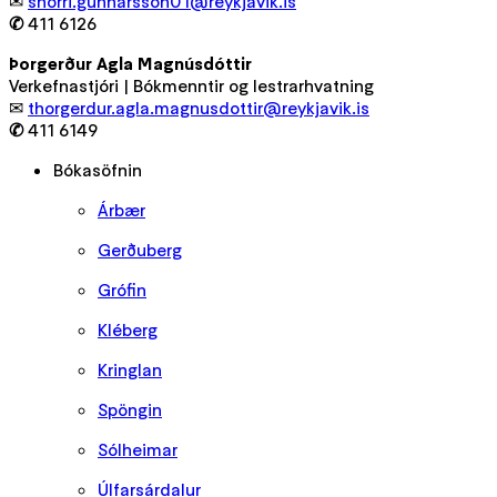
✉
snorri.gunnarsson01@reykjavik.is
✆
411 6126
Þorgerður Agla Magnúsdóttir
Verkefnastjóri | Bókmenntir og lestrarhvatning
✉
thorgerdur.agla.magnusdottir@reykjavik.is
✆
411 6149
Bókasöfnin
Árbær
Gerðuberg
Grófin
Kléberg
Kringlan
Spöngin
Sólheimar
Úlfarsárdalur