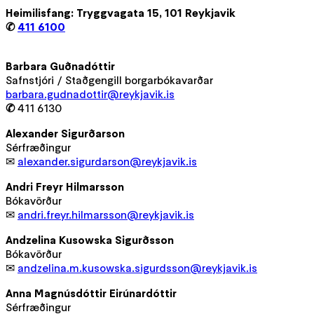
Heimilisfang: Tryggvagata 15, 101 Reykjavik
✆
411 6100
Barbara Guðnadóttir
Safnstjóri / Staðgengill borgarbókavarðar
barbara.gudnadottir@reykjavik.is
✆
411 6130
Alexander Sigurðarson
Sérfræðingur
✉
alexander.sigurdarson@reykjavik.is
Andri Freyr Hilmarsson
Bókavörður
✉
andri.freyr.hilmarsson@reykjavik.is
Andzelina Kusowska Sigurðsson
Bókavörður
✉
andzelina.m.kusowska.sigurdsson@reykjavik.is
Anna Magnúsdóttir Eirúnardóttir
Sérfræðingur