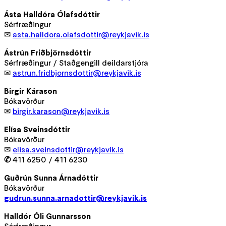
Ásta Halldóra Ólafsdóttir
Sérfræðingur
✉
asta.halldora.olafsdottir@reykjavik.is
Ástrún Friðbjörnsdóttir
Sérfræðingur / Staðgengill deildarstjóra
✉
astrun.fridbjornsdottir@reykjavik.is
Birgir Kárason
Bókavörður
✉
birgir.karason@reykjavik.is
Elísa Sveinsdóttir
Bókavörður
✉
elisa.sveinsdottir@reykjavik.is
✆
411 6250 / 411 6230
Guðrún Sunna Árnadóttir
Bókavörður
gudrun.sunna.arnadottir@reykjavik.is
Halldór Óli Gunnarsson
Sérfræðingur