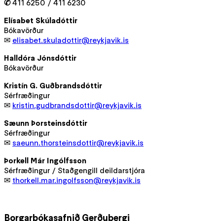
✆
411 6250 / 411 6230
Elísabet Skúladóttir
Bókavörður
✉
elisabet.skuladottir@reykjavik.is
Halldóra Jónsdóttir
Bókavörður
Kristín G. Guðbrandsdóttir
Sérfræðingur
✉
kristin.gudbrandsdottir@reykjavik.is
Sæunn Þorsteinsdóttir
Sérfræðingur
✉
saeunn.thorsteinsdottir@reykjavik.is
Þorkell Már Ingólfsson
Sérfræðingur / Staðgengill deildarstjóra
✉
thorkell.mar.ingolfsson@reykjavik.is
Borgarbókasafnið Gerðubergi