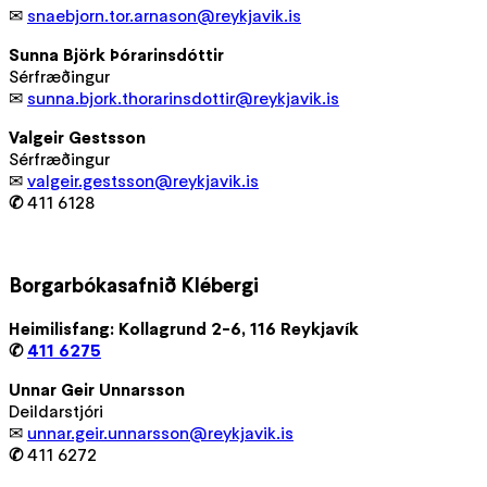
✉
snaebjorn.tor.arnason@reykjavik.is
Sunna Björk Þórarinsdóttir
Sérfræðingur
✉
sunna.bjork.thorarinsdottir@reykjavik.is
Valgeir Gestsson
Sérfræðingur
✉
valgeir.gestsson@reykjavik.is
✆
411 6128
Borgarbókasafnið Klébergi
Heimilisfang: Kollagrund 2-6, 116 Reykjavík
✆
411 6275
Unnar Geir Unnarsson
Deildarstjóri
✉
unnar.geir.unnarsson@reykjavik.is
✆
411 6272