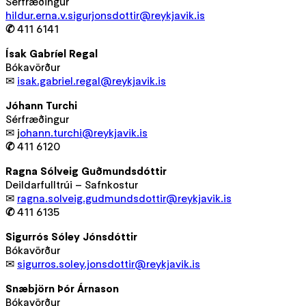
Sérfræðingur
hildur.erna.v.sigurjonsdottir@reykjavik.is
✆
411 6141
Ísak Gabríel Regal
Bókavörður
✉
isak.gabriel.regal@reykjavik.is
Jóhann Turchi
Sérfræðingur
✉ j
ohann.turchi@reykjavik.is
✆
411 6120
Ragna Sólveig Guðmundsdóttir
Deildarfulltrúi – Safnkostur
✉
ragna.solveig.gudmundsdottir@reykjavik.is
✆
411 6135
Sigurrós Sóley Jónsdóttir
Bókavörður
✉
sigurros.soley.jonsdottir@reykjavik.is
Snæbjörn Þór Árnason
Bókavörður