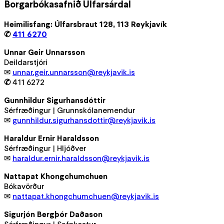
Borgarbókasafnið Úlfarsárdal
Heimilisfang: Úlfarsbraut 128, 113 Reykjavík
✆
411 6270
Unnar Geir Unnarsson
Deildarstjóri
✉
unnar.geir.unnarsson@reykjavik.is
✆
411 6272
Gunnhildur Sigurhansdóttir
Sérfræðingur | Grunnskólanemendur
✉
gunnhildur.sigurhansdottir@reykjavik.is
Haraldur Ernir Haraldsson
Sérfræðingur | Hljóðver
✉
haraldur.ernir.haraldsson@reykjavik.is
Nattapat Khongchumchuen
Bókavörður
✉
nattapat.khongchumchuen@reykjavik.is
Sigurjón Bergþór Daðason