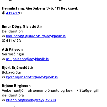
Heimilisfang: Gerðuberg 3-5, 111 Reykjavík
✆
411 617
0
Ilmur Dögg Gísladóttir
Deildarstjóri
✉
ilmur.dogg.gisladottir@reykjavik.is
✆
411 6173
Atli Pálsson
Sérfræðingur
✉
atli.palsson@reykjavik.is
Björt Brjánsdóttir
Bókavörður
✉
bjort.brjansdottir@reykjavik.is
Brjánn Birgisson
Verkefnastjóri rafrænnar þjónustu og tækni / Staðgengill
deildarstjóra
✉
brjann.birgisson@reykjavik.is