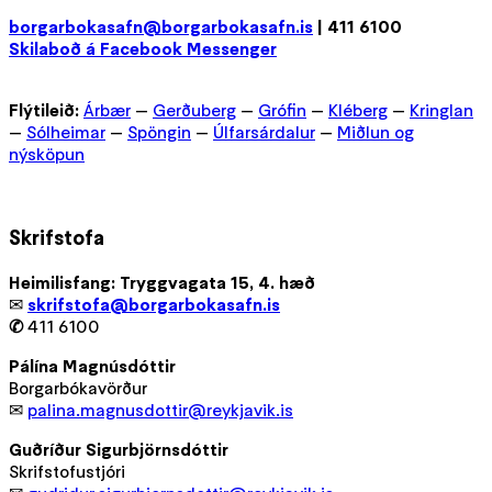
borgarbokasafn@borgarbokasafn.is
| 411 6100
Skilaboð á Facebook Messenger
Flýtileið:
Árbær
—
Gerðuberg
—
Grófin
—
Kléberg
—
Kringlan
—
Sólheimar
—
Spöngin
—
Úlfarsárdalur
—
Miðlun og
nýsköpun
Skrifstofa
Heimilisfang: Tryggvagata 15, 4. hæð
✉
skrifstofa@borgarbokasafn.is
✆
411 6100
Pálína Magnúsdóttir
Borgarbókavörður
✉
palina.magnusdottir@reykjavik.is
Guðríður Sigurbjörnsdóttir
Skrifstofustjóri