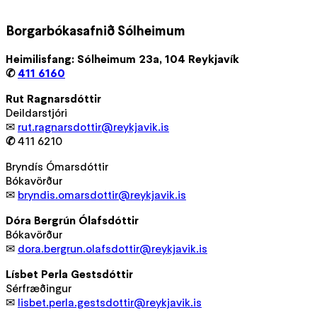
Borgarbókasafnið Sólheimum
Heimilisfang: Sólheimum 23a, 104 Reykjavík
✆
411 6160
Rut Ragnarsdóttir
Deildarstjóri
✉
rut.ragnarsdottir@reykjavik.is
✆
411 6210
Bryndís Ómarsdóttir
Bókavörður
✉
bryndis.omarsdottir@reykjavik.is
Dóra Bergrún Ólafsdóttir
Bókavörður
✉
dora.bergrun.olafsdottir@reykjavik.is
Lísbet Perla Gestsdóttir
Sérfræðingur
✉
lisbet.perla.gestsdottir@reykjavik.is