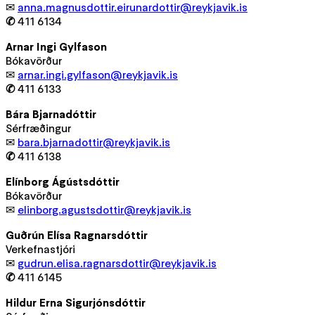
✉
anna.magnusdottir.eirunardottir@reykjavik.is
✆
411 6134
Arnar Ingi Gylfason
Bókavörður
✉
arnar.ingi.gylfason@reykjavik.is
✆
411 6133
Bára Bjarnadóttir
Sérfræðingur
✉
bara.bjarnadottir@reykjavik.is
✆
411 6138
Elínborg Ágústsdóttir
Bókavörður
✉
elinborg.agustsdottir@reykjavik.is
Guðrún Elísa Ragnarsdóttir
Verkefnastjóri
✉
gudrun.elisa.ragnarsdottir@reykjavik.is
✆
411 6145
Hildur Erna Sigurjónsdóttir