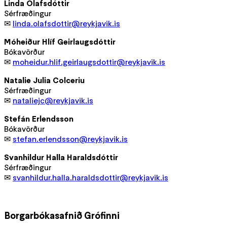
Linda Ólafsdóttir
Sérfræðingur
✉
linda.olafsdottir@reykjavik.is
Móheiður Hlíf Geirlaugsdóttir
Bókavörður
✉
moheidur.hlif.geirlaugsdottir@reykjavik.is
Natalie Julia Colceriu
Sérfræðingur
✉
nataliejc@reykjavik.is
Stefán Erlendsson
Bókavörður
✉
stefan.erlendsson@reykjavik.is
Svanhildur Halla Haraldsdóttir
Sérfræðingur
✉
svanhildur.halla.haraldsdottir@reykjavik.is
Borgarbókasafnið Grófinni