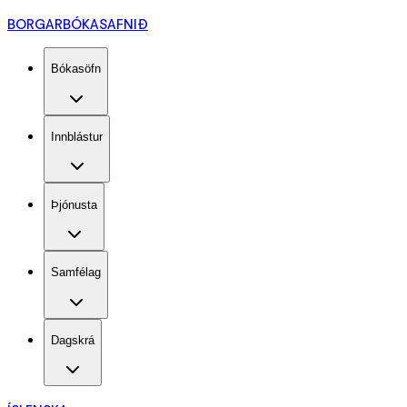
BORGARBÓKASAFNIÐ
Bókasöfn
Innblástur
Þjónusta
Samfélag
Dagskrá