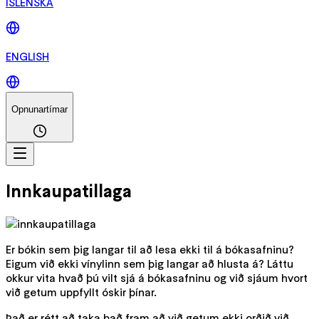
ÍSLENSKA
ENGLISH
Opnunartímar
Innkaupatillaga
Er bókin sem þig langar til að lesa ekki til á bókasafninu?
Eigum við ekki vínylinn sem þig langar að hlusta á? Láttu
okkur vita hvað þú vilt sjá á bókasafninu og við sjáum hvort
við getum uppfyllt óskir þínar.
Það er rétt að taka það fram að við getum ekki orðið við