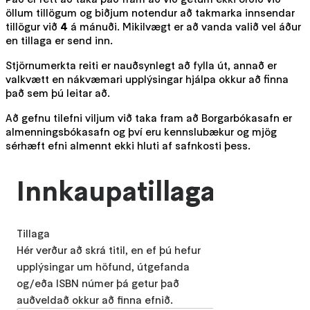
öllum tillögum og biðjum notendur að takmarka innsendar
tillögur við
4
á mánuði. Mikilvægt er að vanda valið vel áður
en tillaga er send inn.
Stjörnumerkta reiti er nauðsynlegt að fylla út, annað er
valkvætt en nákvæmari upplýsingar hjálpa okkur að finna
það sem þú leitar að.
Að gefnu tilefni viljum við taka fram að Borgarbókasafn er
almenningsbókasafn og því eru kennslubækur og mjög
sérhæft efni almennt ekki hluti af safnkosti þess.