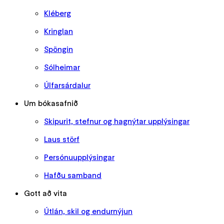
Kléberg
Kringlan
Spöngin
Sólheimar
Úlfarsárdalur
Um bókasafnið
Skipurit, stefnur og hagnýtar upplýsingar
Laus störf
Persónuupplýsingar
Hafðu samband
Gott að vita
Útlán, skil og endurnýjun