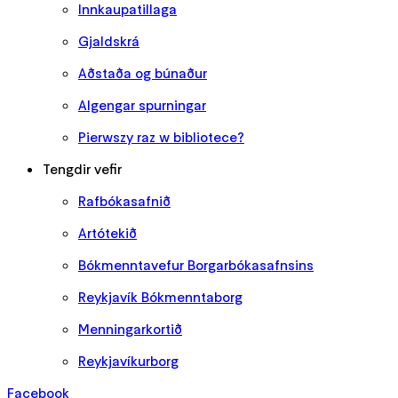
Innkaupatillaga
Gjaldskrá
Aðstaða og búnaður
Algengar spurningar
Pierwszy raz w bibliotece?
Tengdir vefir
Rafbókasafnið
Artótekið
Bókmenntavefur Borgarbókasafnsins
Reykjavík Bókmenntaborg
Menningarkortið
Reykjavíkurborg
Facebook