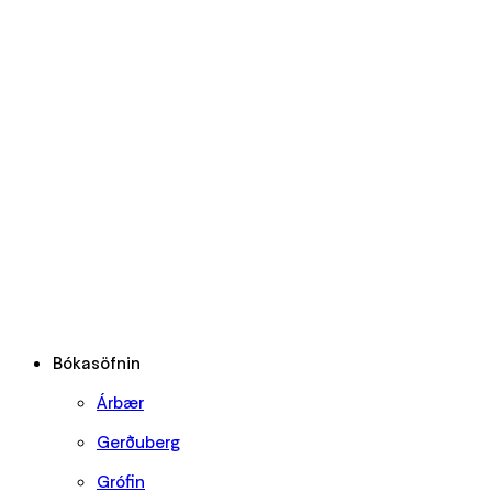
Bókasöfnin
Árbær
Gerðuberg
Grófin