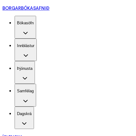
BORGARBÓKASAFNIÐ
Bókasöfn
Innblástur
Þjónusta
Samfélag
Dagskrá